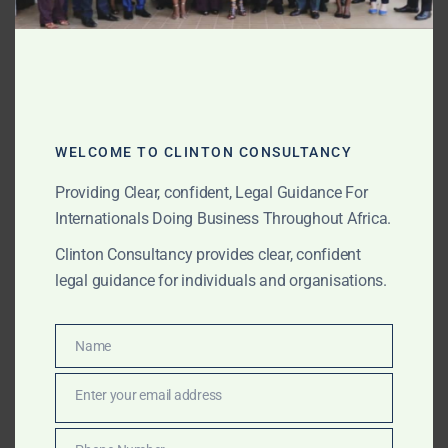
Coordination avec avocats locaux
Cette assistance est particulièrement utile pour les
documents destinés aux pays qui n’acceptent pas
l’apostille ou qui exigent une chaîne complète de
légalisation.
WELCOME TO CLINTON CONSULTANCY
Providing Clear, confident, Legal Guidance For
Documents que nous assistons
Internationals Doing Business Throughout Africa.
fréquemment
Clinton Consultancy provides clear, confident
Nous pouvons aider avec :
legal guidance for individuals and organisations.
Certificats de naissance
Name
Certificats de mariage
Name
Certificats de décès
Enter your email address
Jugements de divorce
Email
Certificats de célibat