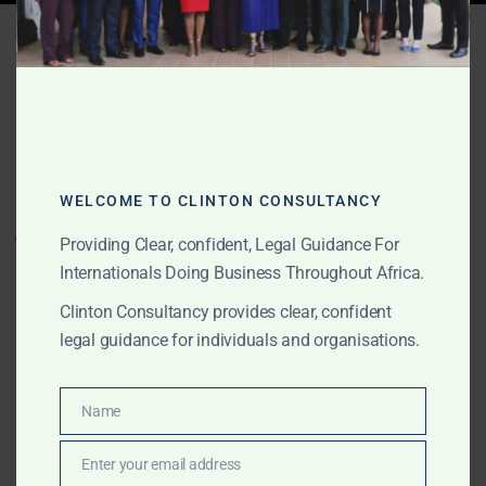
Tag:
Apostille Liberia
JUNE 8, 2026
OUR PUBLICATIONS
Apostille, notariat, casier
WELCOME TO CLINTON CONSULTANCY
judiciaire, attestation
Providing Clear, confident, Legal Guidance For
gouvernementale et
Internationals Doing Business Throughout Africa.
légalisation de documents
Clinton Consultancy provides clear, confident
en Afrique
legal guidance for individuals and organisations.
Clinton Consultancy fournit un service africain
Name
Name
centralisé pour l’apostille, la notarisation, les casiers
judiciaires, l’attestation gouvernementale, la
Enter your email address
Email