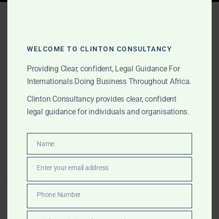
Tag:
Avocats
recouvrement Maroc
WELCOME TO CLINTON CONSULTANCY
Providing Clear, confident, Legal Guidance For
JUNE 7, 2026
OUR PUBLICATIONS
Internationals Doing Business Throughout Africa.
Arnaqué par une personne
Clinton Consultancy provides clear, confident
legal guidance for individuals and organisations.
au Maroc ? Recouvrement
d’actifs, récupération de
Name
Name
fonds et assistance
Enter your email address
juridique locale
Email
Phone Number
Arnaqué par une personne au Maroc ? Le Maroc est
Phone
l’un des marchés commerciaux, logistiques,
Number